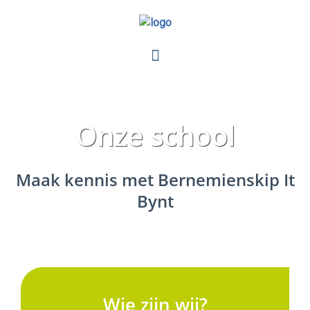
Ga
naar
de
inhoud
Onze school
Maak kennis met Bernemienskip It
Bynt
Wie zijn wij?