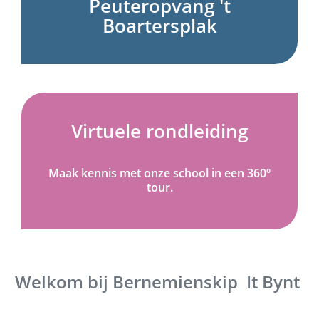
Peuteropvang 't
Boartersplak
Virtuele rondleiding
Maak kennis met onze school in een 360º
tour.
Welkom bij Bernemienskip
It Bynt