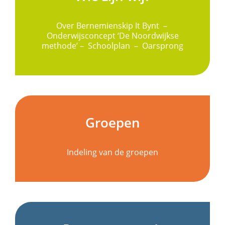
Over Bernemienskip It Bynt –
Onderwijsconcept ‘De Noordwijkse
methode’ – Schoolplan – Oarsprong
Groepen
Indeling van de groepen